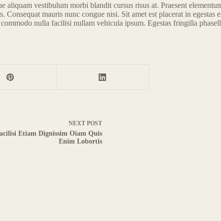
 aliquam vestibulum morbi blandit cursus risus at. Praesent elementum fa
os. Consequat mauris nunc congue nisi. Sit amet est placerat in egestas
t commodo nulla facilisi nullam vehicula ipsum. Egestas fringilla phasel
NEXT
POST
acilisi Etiam Dignissim Oiam Quis
Enim Lobortis