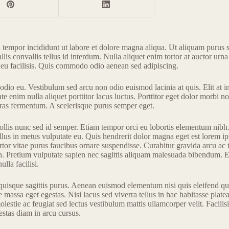
 tempor incididunt ut labore et dolore magna aliqua. Ut aliquam purus si
llis convallis tellus id interdum. Nulla aliquet enim tortor at auctor u
 eu facilisis. Quis commodo odio aenean sed adipiscing.
 odio eu. Vestibulum sed arcu non odio euismod lacinia at quis. Elit at i
e enim nulla aliquet porttitor lacus luctus. Porttitor eget dolor morbi n
 cras fermentum. A scelerisque purus semper eget.
llis nunc sed id semper. Etiam tempor orci eu lobortis elementum nibh. A
lus in metus vulputate eu. Quis hendrerit dolor magna eget est lorem i
rtor vitae purus faucibus ornare suspendisse. Curabitur gravida arcu ac 
n. Pretium vulputate sapien nec sagittis aliquam malesuada bibendum. E
lla facilisi.
quisque sagittis purus. Aenean euismod elementum nisi quis eleifend quam
massa eget egestas. Nisi lacus sed viverra tellus in hac habitasse plat
estie ac feugiat sed lectus vestibulum mattis ullamcorper velit. Facili
estas diam in arcu cursus.