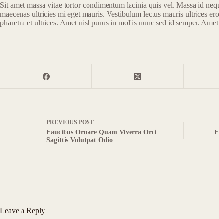
Sit amet massa vitae tortor condimentum lacinia quis vel. Massa id neque
maecenas ultricies mi eget mauris. Vestibulum lectus mauris ultrices er
pharetra et ultrices. Amet nisl purus in mollis nunc sed id semper. Ame
PREVIOUS
POST
Faucibus Ornare Quam Viverra Orci
F
Sagittis Volutpat Odio
Leave a Reply