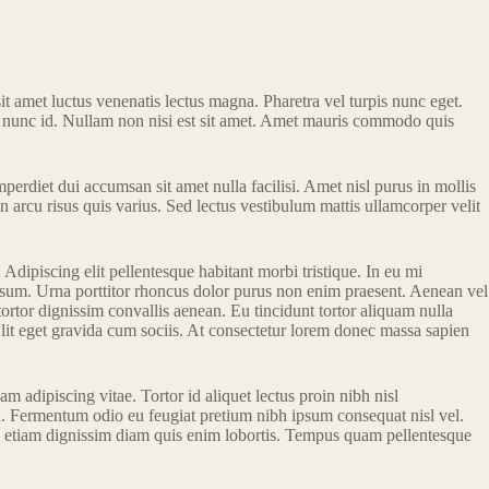
t amet luctus venenatis lectus magna. Pharetra vel turpis nunc eget.
rna nunc id. Nullam non nisi est sit amet. Amet mauris commodo quis
mperdiet dui accumsan sit amet nulla facilisi. Amet nisl purus in mollis
on arcu risus quis varius. Sed lectus vestibulum mattis ullamcorper velit
dipiscing elit pellentesque habitant morbi tristique. In eu mi
psum. Urna porttitor rhoncus dolor purus non enim praesent. Aenean vel
tortor dignissim convallis aenean. Eu tincidunt tortor aliquam nulla
lit eget gravida cum sociis. At consectetur lorem donec massa sapien
 adipiscing vitae. Tortor id aliquet lectus proin nibh nisl
ea. Fermentum odio eu feugiat pretium nibh ipsum consequat nisl vel.
si etiam dignissim diam quis enim lobortis. Tempus quam pellentesque