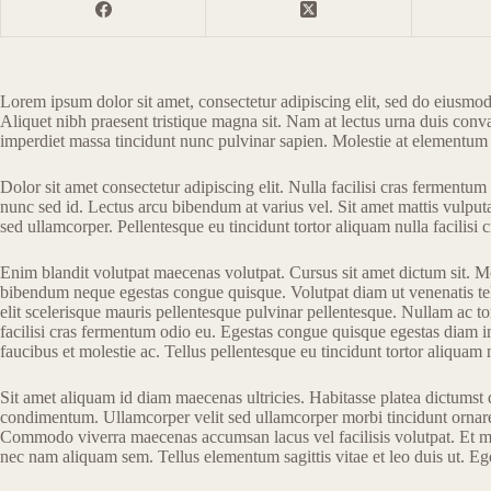
Lorem ipsum dolor sit amet, consectetur adipiscing elit, sed do eiusmod
Aliquet nibh praesent tristique magna sit. Nam at lectus urna duis conva
imperdiet massa tincidunt nunc pulvinar sapien. Molestie at elementum
Dolor sit amet consectetur adipiscing elit. Nulla facilisi cras fermentum
nunc sed id. Lectus arcu bibendum at varius vel. Sit amet mattis vulputat
sed ullamcorper. Pellentesque eu tincidunt tortor aliquam nulla facilisi
Enim blandit volutpat maecenas volutpat. Cursus sit amet dictum sit. Mo
bibendum neque egestas congue quisque. Volutpat diam ut venenatis tel
elit scelerisque mauris pellentesque pulvinar pellentesque. Nullam ac to
facilisi cras fermentum odio eu. Egestas congue quisque egestas diam i
faucibus et molestie ac. Tellus pellentesque eu tincidunt tortor aliquam nu
Sit amet aliquam id diam maecenas ultricies. Habitasse platea dictumst 
condimentum. Ullamcorper velit sed ullamcorper morbi tincidunt ornare 
Commodo viverra maecenas accumsan lacus vel facilisis volutpat. Et mol
nec nam aliquam sem. Tellus elementum sagittis vitae et leo duis ut. Eg