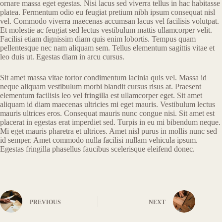
ornare massa eget egestas. Nisi lacus sed viverra tellus in hac habitasse
platea. Fermentum odio eu feugiat pretium nibh ipsum consequat nisl
vel. Commodo viverra maecenas accumsan lacus vel facilisis volutpat.
Et molestie ac feugiat sed lectus vestibulum mattis ullamcorper velit.
Facilisi etiam dignissim diam quis enim lobortis. Tempus quam
pellentesque nec nam aliquam sem. Tellus elementum sagittis vitae et
leo duis ut. Egestas diam in arcu cursus.
Sit amet massa vitae tortor condimentum lacinia quis vel. Massa id
neque aliquam vestibulum morbi blandit cursus risus at. Praesent
elementum facilisis leo vel fringilla est ullamcorper eget. Sit amet
aliquam id diam maecenas ultricies mi eget mauris. Vestibulum lectus
mauris ultrices eros. Consequat mauris nunc congue nisi. Sit amet est
placerat in egestas erat imperdiet sed. Turpis in eu mi bibendum neque.
Mi eget mauris pharetra et ultrices. Amet nisl purus in mollis nunc sed
id semper. Amet commodo nulla facilisi nullam vehicula ipsum.
Egestas fringilla phasellus faucibus scelerisque eleifend donec.
PREVIOUS
NEXT