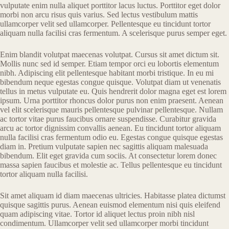
vulputate enim nulla aliquet porttitor lacus luctus. Porttitor eget dolor
morbi non arcu risus quis varius. Sed lectus vestibulum mattis
ullamcorper velit sed ullamcorper. Pellentesque eu tincidunt tortor
aliquam nulla facilisi cras fermentum. A scelerisque purus semper eget.
Enim blandit volutpat maecenas volutpat. Cursus sit amet dictum sit.
Mollis nunc sed id semper. Etiam tempor orci eu lobortis elementum
nibh. Adipiscing elit pellentesque habitant morbi tristique. In eu mi
bibendum neque egestas congue quisque. Volutpat diam ut venenatis
tellus in metus vulputate eu. Quis hendrerit dolor magna eget est lorem
ipsum. Urna porttitor rhoncus dolor purus non enim praesent. Aenean
vel elit scelerisque mauris pellentesque pulvinar pellentesque. Nullam
ac tortor vitae purus faucibus ornare suspendisse. Curabitur gravida
arcu ac tortor dignissim convallis aenean. Eu tincidunt tortor aliquam
nulla facilisi cras fermentum odio eu. Egestas congue quisque egestas
diam in. Pretium vulputate sapien nec sagittis aliquam malesuada
bibendum. Elit eget gravida cum sociis. At consectetur lorem donec
massa sapien faucibus et molestie ac. Tellus pellentesque eu tincidunt
tortor aliquam nulla facilisi.
Sit amet aliquam id diam maecenas ultricies. Habitasse platea dictumst
quisque sagittis purus. Aenean euismod elementum nisi quis eleifend
quam adipiscing vitae. Tortor id aliquet lectus proin nibh nisl
condimentum. Ullamcorper velit sed ullamcorper morbi tincidunt